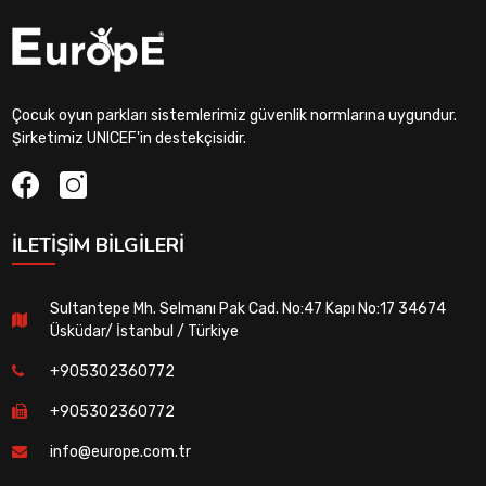
Çocuk oyun parkları sistemlerimiz güvenlik normlarına uygundur.
Şirketimiz UNICEF'in destekçisidir.
İLETIŞIM BILGILERI
Sultantepe Mh. Selmanı Pak Cad. No:47 Kapı No:17 34674
Üsküdar/ İstanbul / Türkiye
+905302360772
+905302360772
info@europe.com.tr