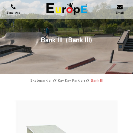
Şimdi Ara
Email
OYUN PARKLARI
Bank III
(Bank III)
SKATEPARKLAR
AHŞAP EVLER
Skateparklar
Kay Kay Parkları
Bank III
KENT MOBILYALARI
SPOR ALANLARI
REFERANSLAR