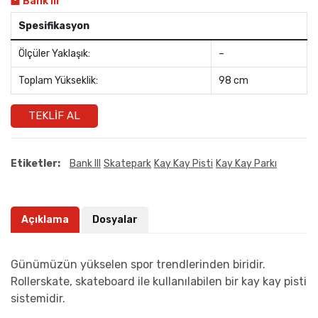
Bank III
Spesifikasyon
Ölçüler Yaklaşık:
–
Toplam Yükseklik:
98 cm
TEKLIF AL
Etiketler:
Bank III
Skatepark
Kay Kay Pisti
Kay Kay Parkı
Açıklama
Dosyalar
Günümüzün yükselen spor trendlerinden biridir.
Rollerskate, skateboard ile kullanılabilen bir kay kay pisti
sistemidir.