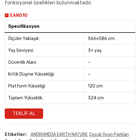
fonksiyonel özellikleri bulunmaktadır.
EAN010
Spesifikasyon
Ölçüler Yaklaşık:
566×586 cm
Yaş Seviyesi:
3+ yaş
Güvenlik Alanı:
–
Kritik Düşme Yüksekliği:
–
Platform Yükseliği:
120 cm
Toplam Yükseklik:
324 cm
TEKLIF AL
Etiketler:
ANDROMEDA EARTH NATURE
Çocuk Oyun Parkları