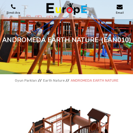
Şimdi Ara
Email
OYUN PARKLARI
ANDROMEDA EARTH NATURE
(EAN010)
SKATEPARKLAR
AHŞAP EVLER
Oyun Parkları
Earth Nature
ANDROMEDA EARTH NATURE
KENT MOBILYALARI
SPOR ALANLARI
REFERANSLAR