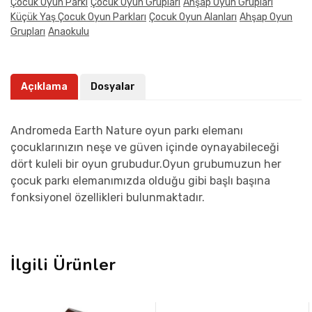
Çocuk Oyun Parkı
Çocuk Oyun Grupları
Ahşap Oyun Grupları
Küçük Yaş Çocuk Oyun Parkları
Çocuk Oyun Alanları
Ahşap Oyun
Grupları
Anaokulu
Açıklama
Dosyalar
Andromeda Earth Nature oyun parkı elemanı
çocuklarınızın neşe ve güven içinde oynayabileceği
dört kuleli bir oyun grubudur.Oyun grubumuzun her
çocuk parkı elemanımızda olduğu gibi başlı başına
fonksiyonel özellikleri bulunmaktadır.
İlgili Ürünler