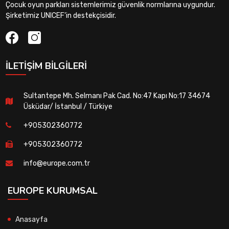
Çocuk oyun parkları sistemlerimiz güvenlik normlarına uygundur.
Şirketimiz UNICEF'in destekçisidir.
İLETIŞIM BILGILERI
Sultantepe Mh. Selmanı Pak Cad. No:47 Kapı No:17 34674
Üsküdar/ İstanbul / Türkiye
+905302360772
+905302360772
info@europe.com.tr
EUROPE KURUMSAL
Anasayfa