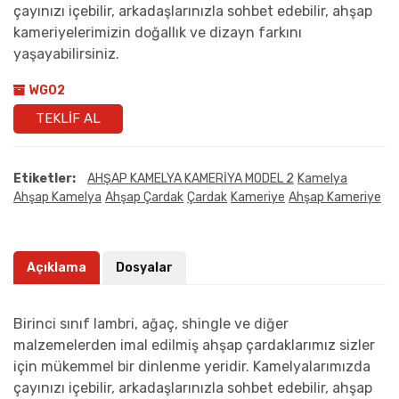
çayınızı içebilir, arkadaşlarınızla sohbet edebilir, ahşap
kameriyelerimizin doğallık ve dizayn farkını
yaşayabilirsiniz.
WG02
TEKLIF AL
Etiketler:
AHŞAP KAMELYA KAMERİYA MODEL 2
Kamelya
Ahşap Kamelya
Ahşap Çardak
Çardak
Kameriye
Ahşap Kameriye
Açıklama
Dosyalar
Birinci sınıf lambri, ağaç, shingle ve diğer
malzemelerden imal edilmiş ahşap çardaklarımız sizler
için mükemmel bir dinlenme yeridir. Kamelyalarımızda
çayınızı içebilir, arkadaşlarınızla sohbet edebilir, ahşap