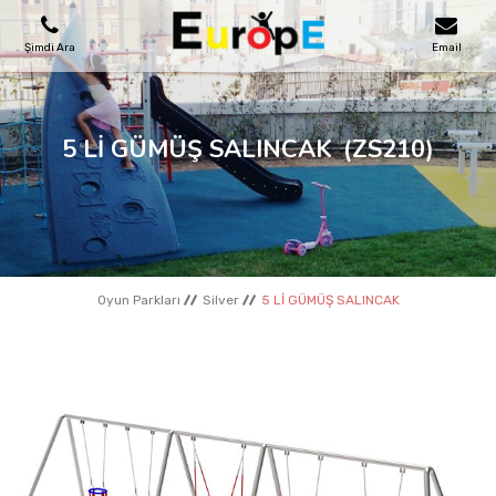
Şimdi Ara
Email
OYUN PARKLARI
5 Lİ GÜMÜŞ SALINCAK
(ZS210)
SKATEPARKLAR
AHŞAP EVLER
Oyun Parkları
Silver
5 Lİ GÜMÜŞ SALINCAK
KENT MOBILYALARI
SPOR ALANLARI
REFERANSLAR