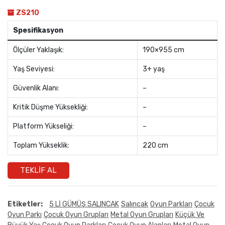
ZS210
Spesifikasyon
Ölçüler Yaklaşık:
190×955 cm
Yaş Seviyesi:
3+ yaş
Güvenlik Alanı:
–
Kritik Düşme Yüksekliği:
–
Platform Yükseliği:
–
Toplam Yükseklik:
220 cm
TEKLIF AL
Etiketler:
5 Lİ GÜMÜŞ SALINCAK
Salıncak
Oyun Parkları
Çocuk
Oyun Parkı
Çocuk Oyun Grupları
Metal Oyun Grupları
Küçük Ve