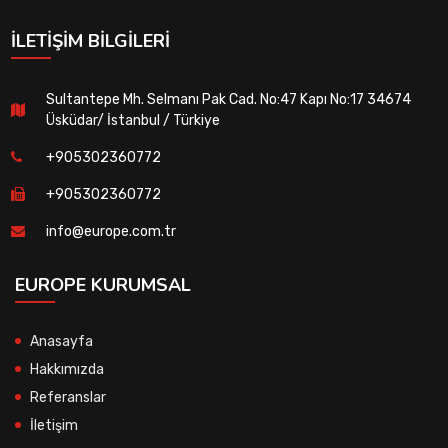
İLETIŞIM BILGILERI
Sultantepe Mh. Selmanı Pak Cad. No:47 Kapı No:17 34674
Üsküdar/ İstanbul / Türkiye
+905302360772
+905302360772
info@europe.com.tr
EUROPE KURUMSAL
Anasayfa
Hakkımızda
Referanslar
İletişim